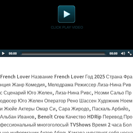
French Lover Название French Lover Год 2025 Страна Фра
нция Жанр Комедия, Мелодрама Режиссер Лиза-Нина Рив
с Сценарий Юго Желен, Лиза-Нина Ривс, Ноэми Сальо Пр
одюсер Юго Желен Оператор Рено Шассен Художник Ноем
и Жюйе Актеры Омар Си, Сара Жиродо, Паскаль Арбийо,
Альбан Иванов, Benoît Crou Качество HDRip Перевод Про
фессиональный многоголосый TVShows Время 2 часа Бол
ьше информации Актер Абель Камара чувствует себя несча