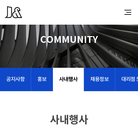
COMMUNITY
사내행사
공지사항
홍보
채용정보
대리점 
사내행사