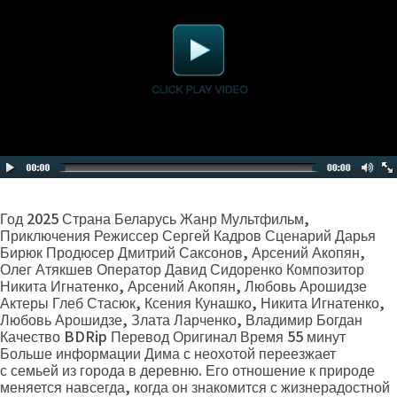
Год 2025 Страна Беларусь Жанр Мультфильм,
Приключения Режиссер Сергей Кадров Сценарий Дарья
Бирюк Продюсер Дмитрий Саксонов, Арсений Акопян,
Олег Атякшев Оператор Давид Сидоренко Композитор
Никита Игнатенко, Арсений Акопян, Любовь Арошидзе
Актеры Глеб Стасюк, Ксения Кунашко, Никита Игнатенко,
Любовь Арошидзе, Злата Ларченко, Владимир Богдан
Качество BDRip Перевод Оригинал Время 55 минут
Больше информации Дима с неохотой переезжает
с семьей из города в деревню. Его отношение к природе
меняется навсегда, когда он знакомится с жизнерадостной