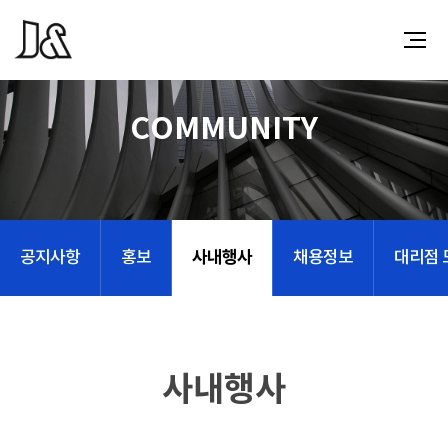
COMMUNITY
사내행사
공지사항
홍보
채용정보
대리점 
사내행사