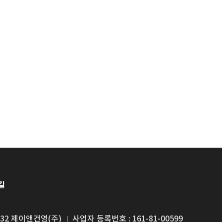
길
32 제이앤건영(주)
사업자 등록번호 : 161-81-00599