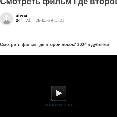
Смотреть фильм Где второй
alena
0건
7회
26-05-29 15:21
Смотреть фильм Где второй носок? 2024 в дубляже