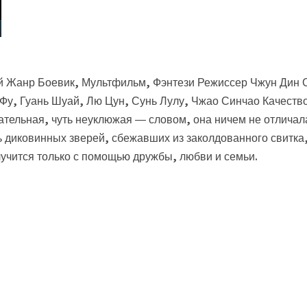
ай Жанр Боевик, Мультфильм, Фэнтези Режиссер Чжун Дин 
Фу, Гуань Шуай, Лю Цун, Сунь Лулу, Чжао Синчао Качеств
тельная, чуть неуклюжая — словом, она ничем не отличал
ь диковинных зверей, сбежавших из заколдованного свитка
учится только с помощью дружбы, любви и семьи.