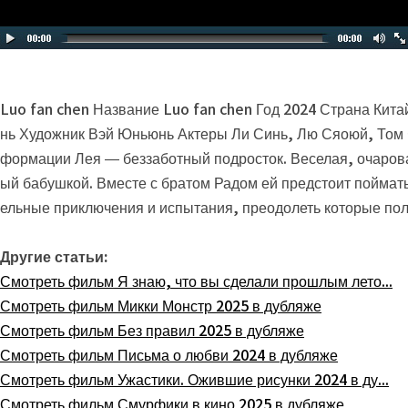
Luo fan chen Название Luo fan chen Год 2024 Страна Кит
нь Художник Вэй Юньюнь Актеры Ли Синь, Лю Сяоюй, Том 
формации Лея — беззаботный подросток. Веселая, очарова
ый бабушкой. Вместе с братом Радом ей предстоит поймат
ельные приключения и испытания, преодолеть которые пол
Другие статьи:
Смотреть фильм Я знаю, что вы сделали прошлым лето...
Смотреть фильм Микки Монстр 2025 в дубляже
Смотреть фильм Без правил 2025 в дубляже
Смотреть фильм Письма о любви 2024 в дубляже
Смотреть фильм Ужастики. Ожившие рисунки 2024 в ду...
Смотреть фильм Смурфики в кино 2025 в дубляже