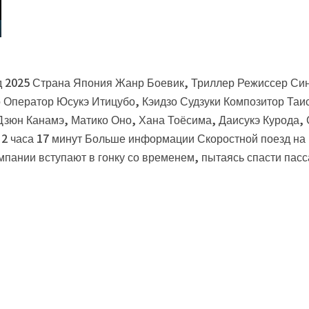
д 2025 Страна Япония Жанр Боевик, Триллер Режиссер Син
 Оператор Юсукэ Итицубо, Кэидзо Судзуки Композитор Таи
 Дзюн Канамэ, Матико Оно, Хана Тоёсима, Даисукэ Курода
аса 17 минут Больше информации Скоростной поезд на пути
мпании вступают в гонку со временем, пытаясь спасти пас