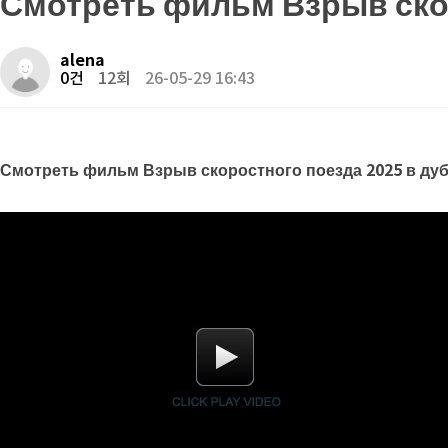
Смотреть фильм Взрыв скор
alena
0건
12회
26-05-29 16:43
Смотреть фильм Взрыв скоростного поезда 2025 в ду