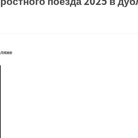
остного поезда 2025 в дуб
бляже