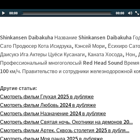
Shinkansen Daibakuha Название Shinkansen Daibakuha Го
Сато Продюсер Кота Исидзука, Кэнсей Мори, Ёсихиро Сато
Даисукэ Ига Актеры Цуёси Кусанаги, Каната Хосода, Нон,
Профессиональный многоголосый Red Head Sound Время 2 ч
100 км/ч. Правительство и сотрудники железнодорожной ко
Другие статьи:
Смотреть фильм Глухая 2025 в дубляже
Смотреть фильм Любовь 2024 в дубляже
Смотреть фильм Назначение 2024 в дубляже
Смотреть фильм Святая ночь. Охотники на демонов 20...
Смотреть фильм Артек. Сквозь столетия 2025 в дубля...
Смотреть фильм Моя панда 2025 в дубляже