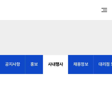
사내행사
공지사항
홍보
채용정보
대리점 