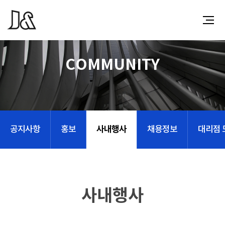
COMMUNITY
사내행사
공지사항
홍보
채용정보
대리점 
사내행사