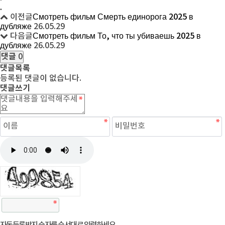
.
이전글
Смотреть фильм Смерть единорога 2025 в
дубляже
26.05.29
다음글
Смотреть фильм То, что ты убиваешь 2025 в
дубляже
26.05.29
댓글
0
댓글목록
등록된 댓글이 없습니다.
댓글쓰기
자동등록방지 숫자를 순서대로 입력하세요.