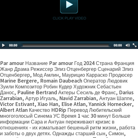
Par amour Название Par amour Год 2024 Страна Франция
Жанр Драма Режиссер Элиз Отценбергер Сценарий Элиз
Отценбергер, Мод Амлин, Маурицио Карраско Продюсер
Marine Bergere, Romain Daubeach Оператор Людовик
Зуили Композитор Робин Кудер Художник Себастьен
Данос, Pauline Bertrand Актеры Сесиль де Франс, Darius
Zarrabian, Артур Игуаль, Navid Zarrabian, Антуан Шаппе,
Victor Estivant, Xiao Han, Elise Atlan, Yannick Hornecker,
Albert Atlan Качество HDRip Перевод Любительский
многоголосый Синема УС Время 1 час 30 минут Больше
информации Сара и Антуан переживают кризис в
отношениях - их изматывает бешеный ритм жизни, работа
и заботы о двух детях. Однажды старший сын, Симон,