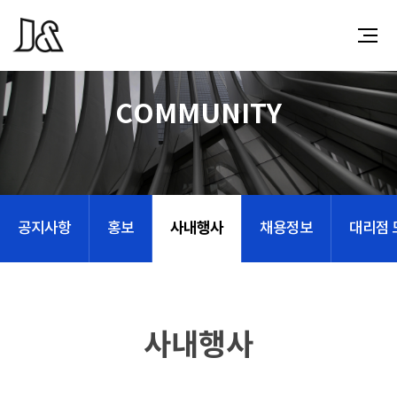
COMMUNITY
사내행사
공지사항
홍보
채용정보
대리점 
사내행사