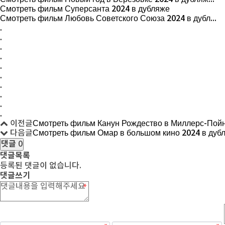
Смотреть фильм Суперсанта 2024 в дубляже
Смотреть фильм Любовь Советского Союза 2024 в дубл...
.
.
.
.
.
.
.
.
.
.
이전글
Смотреть фильм Канун Рождество в Миллерс-Пойн
다음글
Смотреть фильм Омар в большом кино 2024 в дуб
댓글
0
댓글목록
등록된 댓글이 없습니다.
댓글쓰기
숫자음성듣기
새로고침