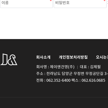
회사소개
개인정보처리방침
오시는
회사명 : 제이앤건영(주)
대표 : 김제필
주소 : 전라남도 담양군 무정면 무정공단길 3-
전화 : 062.352-6400 팩스 : 062.616.0685