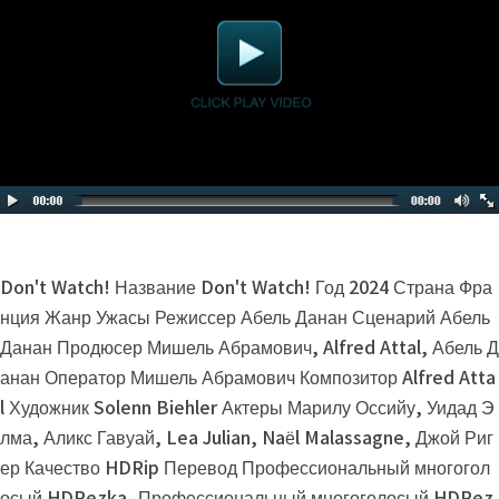
Don't Watch! Название Don't Watch! Год 2024 Страна Фра
нция Жанр Ужасы Режиссер Абель Данан Сценарий Абель
Данан Продюсер Мишель Абрамович, Alfred Attal, Абель Д
анан Оператор Мишель Абрамович Композитор Alfred Atta
l Художник Solenn Biehler Актеры Марилу Оссийу, Уидад Э
лма, Аликс Гавуай, Lea Julian, Naël Malassagne, Джой Риг
ер Качество HDRip Перевод Профессиональный многогол
осый HDRezka, Профессиональный многоголосый HDRez