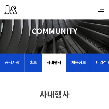
COMMUNITY
사내행사
공지사항
홍보
채용정보
대리점 
사내행사