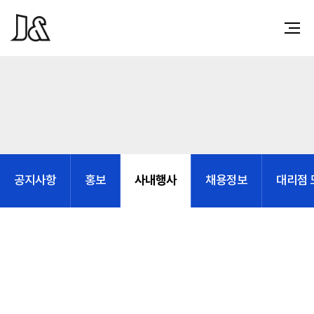
사내행사
공지사항
홍보
채용정보
대리점 