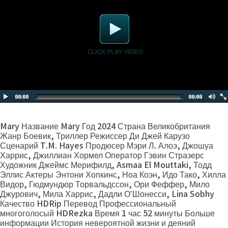
Mary Название Mary Год 2024 Страна Великобритания
Жанр Боевик, Триллер Режиссер Ди Джей Карузо
Сценарий T.M. Hayes Продюсер Мэри Л. Алоэ, Джошуа
Харрис, Джиллиан Хормел Оператор Гэвин Стразерс
Художник Джеймс Мерифилд, Asmaa El Mouttaki, Тодд
Эллис Актеры Энтони Хопкинс, Ноа Коэн, Идо Тако, Хилла
Видор, Гюдмундюр Торвальдссон, Ори Феффер, Мило
Джурович, Мила Харрис, Дадли О’Шонесси, Lina Sobhy
Качество HDRip Перевод Профессиональный
многоголосый HDRezka Время 1 час 52 минуты Больше
информации История невероятной жизни и деяний