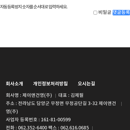
자동등록방지 숫자를 순서대로 입력하세요.
비밀글
댓글등록
회사소개
개인정보처리방침
오시는길
회사명 : 제이앤건영(주)
대표 : 김제필
주소 : 전라남도 담양군 무정면 무정공단길 3-32 제이앤건
영(주)
사업자 등록번호 : 161-81-00599
전화 : 062.352-6400 팩스 : 062.616.0685