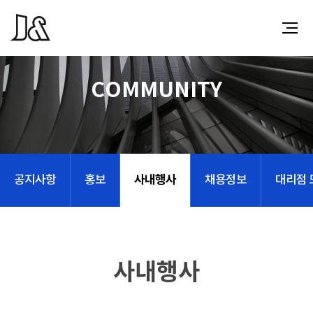
COMMUNITY
사내행사
공지사항
홍보
채용정보
대리점 
사내행사