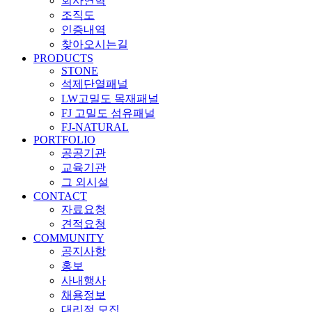
회사연혁
조직도
인증내역
찾아오시는길
PRODUCTS
STONE
석제단열패널
LW고밀도 목재패널
FJ 고밀도 섬유패널
FJ-NATURAL
PORTFOLIO
공공기관
교육기관
그 외시설
CONTACT
자료요청
견적요청
COMMUNITY
공지사항
홍보
사내행사
채용정보
대리점 모집