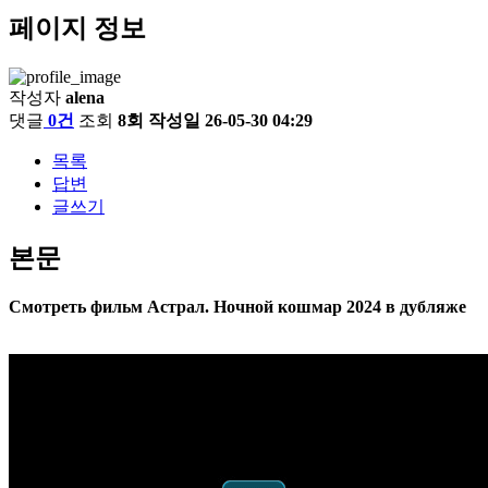
페이지 정보
작성자
alena
댓글
0건
조회
8회
작성일
26-05-30 04:29
목록
답변
글쓰기
본문
Смотреть фильм Астрал. Ночной кошмар 2024 в дубляже