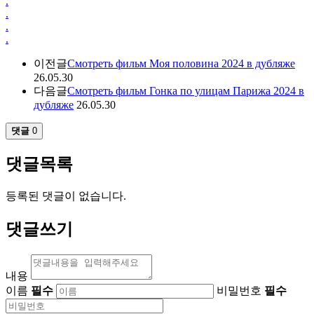
.
.
.
.
이전글
Смотреть фильм Моя половина 2024 в дубляже
26.05.30
다음글
Смотреть фильм Гонка по улицам Парижа 2024 в
дубляже
26.05.30
댓글
0
댓글목록
등록된 댓글이 없습니다.
댓글쓰기
내용
이름
필수
비밀번호
필수