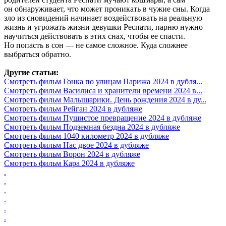
он обнаруживает, что может проникать в чужие сны. Когда
зло из сновидений начинает воздействовать на реальную
жизнь и угрожать жизни девушки Респати, парню нужно
научиться действовать в этих снах, чтобы ее спасти.
Но попасть в сон — не самое сложное. Куда сложнее
выбраться обратно.
Другие статьи:
Смотреть фильм Гонка по улицам Парижа 2024 в дубля...
Смотреть фильм Василиса и хранители времени 2024 в...
Смотреть фильм Малышарики. День рождения 2024 в ду...
Смотреть фильм Рейган 2024 в дубляже
Смотреть фильм Пушистое превращение 2024 в дубляже
Смотреть фильм Подземная бездна 2024 в дубляже
Смотреть фильм 1040 километр 2024 в дубляже
Смотреть фильм Нас двое 2024 в дубляже
Смотреть фильм Ворон 2024 в дубляже
Смотреть фильм Кара 2024 в дубляже
.
.
.
.
.
.