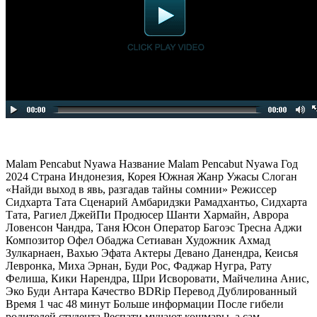
Malam Pencabut Nyawa Название Malam Pencabut Nyawa Год
2024 Страна Индонезия, Корея Южная Жанр Ужасы Слоган
«Найди выход в явь, разгадав тайны сомнии» Режиссер
Сидхарта Тата Сценарий Амбаридзки Рамадхантьо, Сидхарта
Тата, Рагиел ДжейПи Продюсер Шанти Хармайн, Аврора
Ловенсон Чандра, Таня Юсон Оператор Багоэс Тресна Аджи
Композитор Офел Обаджа Сетиаван Художник Ахмад
Зулкарнаен, Вахью Эфата Актеры Девано Данендра, Кеисья
Левронка, Миха Эрнан, Буди Рос, Фаджар Нугра, Рату
Фелиша, Кики Нарендра, Шри Исворовати, Майчелина Анис,
Эко Буди Антара Качество BDRip Перевод Дублированный
Время 1 час 48 минут Больше информации После гибели
родителей студента Респати мучают кошмары, а сам