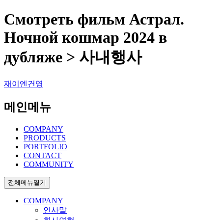
Смотреть фильм Астрал.
Ночной кошмар 2024 в
дубляже > 사내행사
재이엔건영
메인메뉴
COMPANY
PRODUCTS
PORTFOLIO
CONTACT
COMMUNITY
전체메뉴열기
COMPANY
인사말