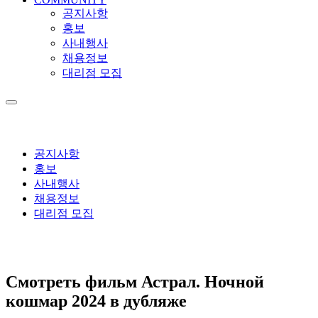
공지사항
홍보
사내행사
채용정보
대리점 모집
공지사항
홍보
사내행사
채용정보
대리점 모집
Смотреть фильм Астрал. Ночной
кошмар 2024 в дубляже