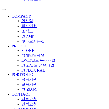
COMPANY
인사말
회사연혁
조직도
인증내역
찾아오시는길
PRODUCTS
STONE
석제단열패널
LW고밀도 목재패널
FJ 고밀도 섬유패널
FJ-NATURAL
PORTFOLIO
공공기관
교육기관
그 외시설
CONTACT
자료요청
견적요청
COMMUNITY