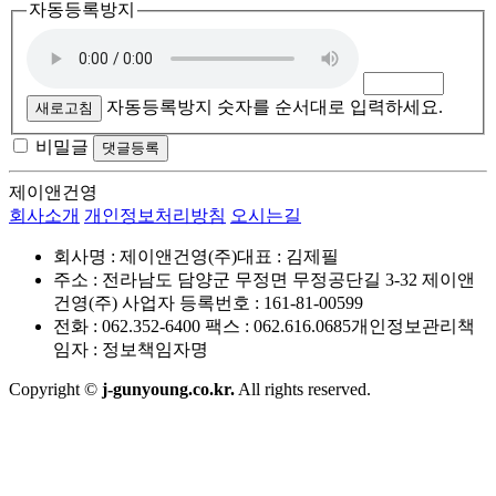
자동등록방지
자동등록방지 숫자를 순서대로 입력하세요.
새로고침
비밀글
댓글등록
제이앤건영
회사소개
개인정보처리방침
오시는길
회사명 : 제이앤건영(주)
대표 : 김제필
주소 : 전라남도 담양군 무정면 무정공단길 3-32 제이앤
건영(주)
사업자 등록번호 : 161-81-00599
전화 : 062.352-6400 팩스 : 062.616.0685
개인정보관리책
임자 : 정보책임자명
Copyright ©
j-gunyoung.co.kr.
All rights reserved.