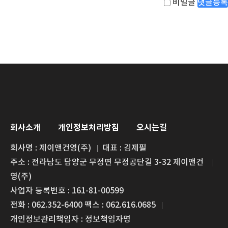
비밀글
댓글등록
회사소개
개인정보처리방침
오시는길
회사명 : 제이앤건영(주)
대표 : 김제필
주소 : 전라남도 담양군 무정면 무정공단길 3-32 제이앤건
영(주)
사업자 등록번호 : 161-81-00599
전화 : 062.352-6400 팩스 : 062.616.0685
개인정보관리책임자 : 정보책임자명