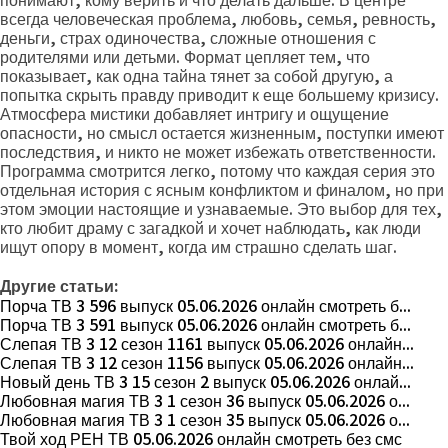
понимают, кому верить и что делать дальше. В центре
всегда человеческая проблема, любовь, семья, ревность,
деньги, страх одиночества, сложные отношения с
родителями или детьми. Формат цепляет тем, что
показывает, как одна тайна тянет за собой другую, а
попытка скрыть правду приводит к еще большему кризису.
Атмосфера мистики добавляет интригу и ощущение
опасности, но смысл остается жизненным, поступки имеют
последствия, и никто не может избежать ответственности.
Программа смотрится легко, потому что каждая серия это
отдельная история с ясным конфликтом и финалом, но при
этом эмоции настоящие и узнаваемые. Это выбор для тех,
кто любит драму с загадкой и хочет наблюдать, как люди
ищут опору в момент, когда им страшно сделать шаг.
Другие статьи:
Порча ТВ 3 596 выпуск 05.06.2026 онлайн смотреть б...
Порча ТВ 3 591 выпуск 05.06.2026 онлайн смотреть б...
Слепая ТВ 3 12 сезон 1161 выпуск 05.06.2026 онлайн...
Слепая ТВ 3 12 сезон 1156 выпуск 05.06.2026 онлайн...
Новый день ТВ 3 15 сезон 2 выпуск 05.06.2026 онлай...
Любовная магия ТВ 3 1 сезон 36 выпуск 05.06.2026 о...
Любовная магия ТВ 3 1 сезон 35 выпуск 05.06.2026 о...
Твой ход РЕН ТВ 05.06.2026 онлайн смотреть без смс