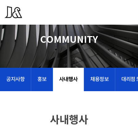
COMMUNITY
사내행사
공지사항
홍보
채용정보
대리점 
사내행사