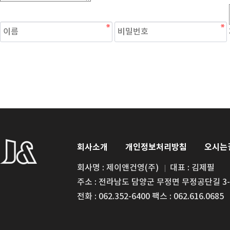
숫자음성듣기
새로고침
회사소개
개인정보처리방침
오시는
회사명 : 제이앤건영(주)
대표 : 김제필
주소 : 전라남도 담양군 무정면 무정공단길 3-
전화 : 062.352-6400 팩스 : 062.616.0685