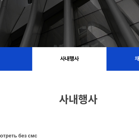
사내행사
사내행사
мотреть без смс