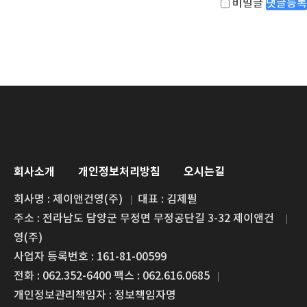
비밀글
댓글등록
회사소개
개인정보처리방침
오시는길
회사명 : 제이앤건영(주)
대표 : 김제필
주소 : 전라남도 담양군 무정면 무정공단길 3-32 제이앤건
영(주)
사업자 등록번호 : 161-81-00599
전화 : 062.352-6400 팩스 : 062.616.0685
개인정보관리책임자 : 정보책임자명