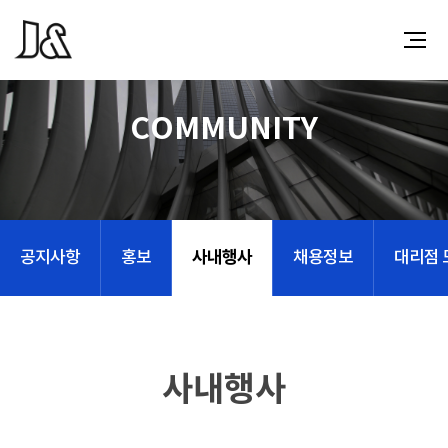
COMMUNITY
사내행사
공지사항
홍보
채용정보
대리점 
사내행사