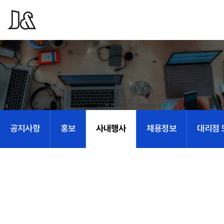
사내행사
공지사항
홍보
채용정보
대리점 