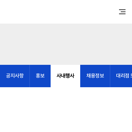
사내행사
공지사항
홍보
채용정보
대리점 