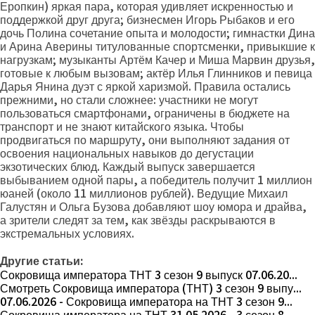
Еропкин) яркая пара, которая удивляет искренностью и
поддержкой друг друга; бизнесмен Игорь Рыбаков и его
дочь Полина сочетание опыта и молодости; гимнастки Дина
и Арина Аверины титулованные спортсменки, привыкшие к
нагрузкам; музыканты Артём Качер и Миша Марвин друзья,
готовые к любым вызовам; актёр Илья Глинников и певица
Дарья Янина дуэт с яркой харизмой. Правила остались
прежними, но стали сложнее: участники не могут
пользоваться смартфонами, ограничены в бюджете на
транспорт и не знают китайского языка. Чтобы
продвигаться по маршруту, они выполняют задания от
освоения национальных навыков до дегустации
экзотических блюд. Каждый выпуск завершается
выбыванием одной пары, а победитель получит 1 миллион
юаней (около 11 миллионов рублей). Ведущие Михаил
Галустян и Ольга Бузова добавляют шоу юмора и драйва,
а зрители следят за тем, как звёзды раскрываются в
экстремальных условиях.
Другие статьи:
Сокровища императора ТНТ 3 сезон 9 выпуск 07.06.20...
Смотреть Сокровища императора (ТНТ) 3 сезон 9 выпу...
07.06.2026 - Сокровища императора на ТНТ 3 сезон 9...