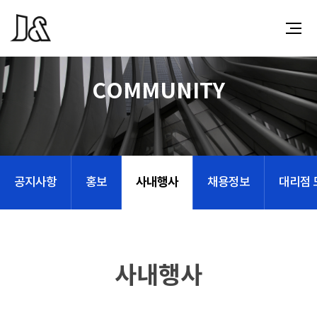
COMMUNITY
사내행사
공지사항
홍보
채용정보
대리점 
사내행사