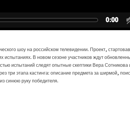
еского шоу на российском телевидении. Проект, стартова
их испытаниях. В новом сезоне участников ждут обновленн
остью испытаний следят опытные скептики Вера Сотникова 
ез три этапа кастинга: описание предмета за ширмой, поис
риз синюю руку победителя.