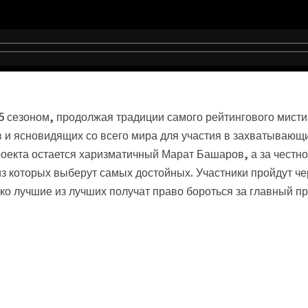
 сезоном, продолжая традиции самого рейтингового мистич
в и ясновидящих со всего мира для участия в захватывающ
оекта остается харизматичный Марат Башаров, а за честн
з которых выберут самых достойных. Участники пройдут чер
ько лучшие из лучших получат право бороться за главный п