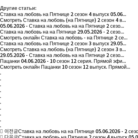
Другие статьи:
Ставка на любовь на Пятнице 2 сезон 4 выпуск 05.06...
Смотреть Ставка на любовь (на Пятнице) 2 сезон 4 в...
05.06.2026 - Ставка на любовь на на Пятнице 2 сезо...
Ставка на любовь на на Пятнице 29.05.2026 - 2 сезо...
Смотреть онлайн Ставка на любовь - на Пятнице 2 се...
Ставка на любовь на Пятнице 2 сезон 3 выпуск 29.05...
Смотреть Ставка на любовь (на Пятнице) 2 сезон 3 в...
29.05.2026 - Ставка на любовь на на Пятнице 2 сезо...
Пацанки 04.06.2026 - 10 сезон 12 серия. Прямой эфи...
Смотреть онлайн Пацанки 10 сезон 12 выпуск. Прямой...
.
.
.
.
.
.
.
.
.
.
이전글
Ставка на любовь на на Пятнице 05.06.2026 - 2 сез
다음글
Ставка на любовь на Пятнице 2 сезон 4 выпуск 05.