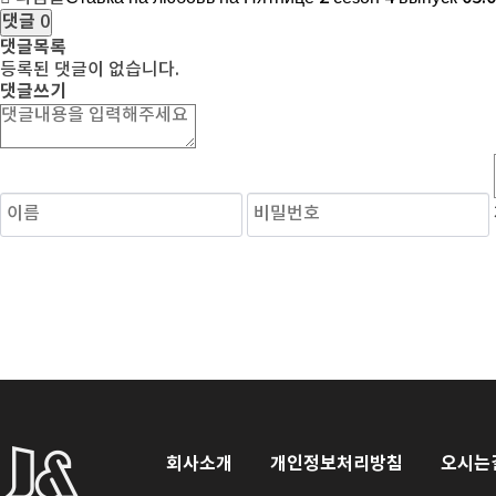
댓글
0
댓글목록
등록된 댓글이 없습니다.
댓글쓰기
숫자음성듣기
새로고침
회사소개
개인정보처리방침
오시는