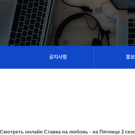
공지사항
홍보
Смотреть онлайн Ставка на любовь - на Пятнице 2 се