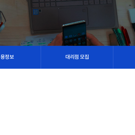
채용정보
대리점 모집